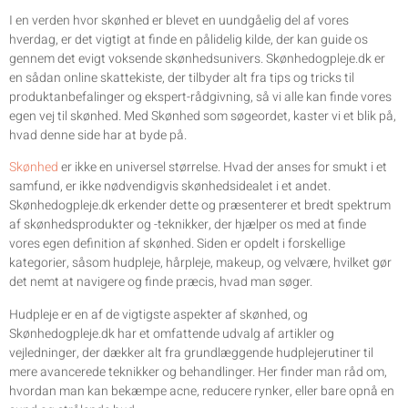
I en verden hvor skønhed er blevet en uundgåelig del af vores
hverdag, er det vigtigt at finde en pålidelig kilde, der kan guide os
gennem det evigt voksende skønhedsunivers. Skønhedogpleje.dk er
en sådan online skattekiste, der tilbyder alt fra tips og tricks til
produktanbefalinger og ekspert-rådgivning, så vi alle kan finde vores
egen vej til skønhed. Med Skønhed som søgeordet, kaster vi et blik på,
hvad denne side har at byde på.
Skønhed
er ikke en universel størrelse. Hvad der anses for smukt i et
samfund, er ikke nødvendigvis skønhedsidealet i et andet.
Skønhedogpleje.dk erkender dette og præsenterer et bredt spektrum
af skønhedsprodukter og -teknikker, der hjælper os med at finde
vores egen definition af skønhed. Siden er opdelt i forskellige
kategorier, såsom hudpleje, hårpleje, makeup, og velvære, hvilket gør
det nemt at navigere og finde præcis, hvad man søger.
Hudpleje er en af de vigtigste aspekter af skønhed, og
Skønhedogpleje.dk har et omfattende udvalg af artikler og
vejledninger, der dækker alt fra grundlæggende hudplejerutiner til
mere avancerede teknikker og behandlinger. Her finder man råd om,
hvordan man kan bekæmpe acne, reducere rynker, eller bare opnå en