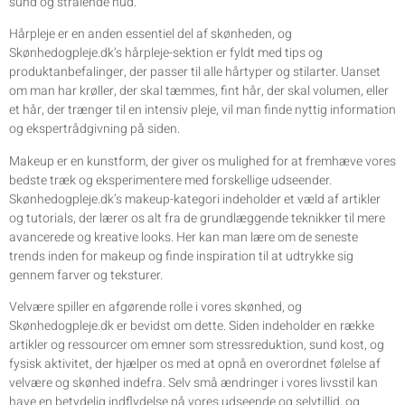
sund og strålende hud.
Hårpleje er en anden essentiel del af skønheden, og
Skønhedogpleje.dk’s hårpleje-sektion er fyldt med tips og
produktanbefalinger, der passer til alle hårtyper og stilarter. Uanset
om man har krøller, der skal tæmmes, fint hår, der skal volumen, eller
et hår, der trænger til en intensiv pleje, vil man finde nyttig information
og ekspertrådgivning på siden.
Makeup er en kunstform, der giver os mulighed for at fremhæve vores
bedste træk og eksperimentere med forskellige udseender.
Skønhedogpleje.dk’s makeup-kategori indeholder et væld af artikler
og tutorials, der lærer os alt fra de grundlæggende teknikker til mere
avancerede og kreative looks. Her kan man lære om de seneste
trends inden for makeup og finde inspiration til at udtrykke sig
gennem farver og teksturer.
Velvære spiller en afgørende rolle i vores skønhed, og
Skønhedogpleje.dk er bevidst om dette. Siden indeholder en række
artikler og ressourcer om emner som stressreduktion, sund kost, og
fysisk aktivitet, der hjælper os med at opnå en overordnet følelse af
velvære og skønhed indefra. Selv små ændringer i vores livsstil kan
have en betydelig indflydelse på vores udseende og selvtillid, og