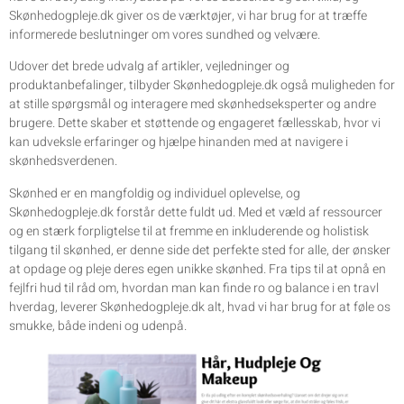
Skønhedogpleje.dk giver os de værktøjer, vi har brug for at træffe
informerede beslutninger om vores sundhed og velvære.
Udover det brede udvalg af artikler, vejledninger og
produktanbefalinger, tilbyder Skønhedogpleje.dk også muligheden for
at stille spørgsmål og interagere med skønhedseksperter og andre
brugere. Dette skaber et støttende og engageret fællesskab, hvor vi
kan udveksle erfaringer og hjælpe hinanden med at navigere i
skønhedsverdenen.
Skønhed er en mangfoldig og individuel oplevelse, og
Skønhedogpleje.dk forstår dette fuldt ud. Med et væld af ressourcer
og en stærk forpligtelse til at fremme en inkluderende og holistisk
tilgang til skønhed, er denne side det perfekte sted for alle, der ønsker
at opdage og pleje deres egen unikke skønhed. Fra tips til at opnå en
fejlfri hud til råd om, hvordan man kan finde ro og balance i en travl
hverdag, leverer Skønhedogpleje.dk alt, hvad vi har brug for at føle os
smukke, både indeni og udenpå.