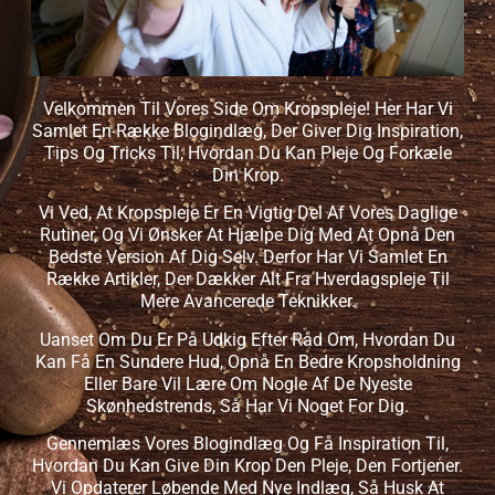
Velkommen Til Vores Side Om Kropspleje! Her Har Vi
Samlet En Række Blogindlæg, Der Giver Dig Inspiration,
Tips Og Tricks Til, Hvordan Du Kan Pleje Og Forkæle
Din Krop.
Vi Ved, At Kropspleje Er En Vigtig Del Af Vores Daglige
Rutiner, Og Vi Ønsker At Hjælpe Dig Med At Opnå Den
Bedste Version Af Dig Selv. Derfor Har Vi Samlet En
Række Artikler, Der Dækker Alt Fra Hverdagspleje Til
Mere Avancerede Teknikker.
Uanset Om Du Er På Udkig Efter Råd Om, Hvordan Du
Kan Få En Sundere Hud, Opnå En Bedre Kropsholdning
Eller Bare Vil Lære Om Nogle Af De Nyeste
Skønhedstrends, Så Har Vi Noget For Dig.
Gennemlæs Vores Blogindlæg Og Få Inspiration Til,
Hvordan Du Kan Give Din Krop Den Pleje, Den Fortjener.
Vi Opdaterer Løbende Med Nye Indlæg, Så Husk At