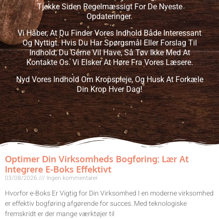
Tjekke Siden Regelmæssigt For De Nyeste
Opdateringer.
Vi Håber, At Du Finder Vores Indhold Både Interessant
Og Nyttigt. Hvis Du Har Spørgsmål Eller Forslag Til
Indhold, Du Gerne Vil Have, Så Tøv Ikke Med At
Kontakte Os. Vi Elsker At Høre Fra Vores Læsere.
Nyd Vores Indhold Om Kropspleje, Og Husk At Forkæle
Din Krop Hver Dag!
Optimer Din Virksomheds Bogføring: Lær At
Integrere E-Boks Effektivt
03/08/2026
Ingen kommentarer
Hvorfor e-Boks Er Vigtig for Din Virksomhed I en moderne virksomhed
er effektiv bogføring afgørende for succes. Med teknologiske
fremskridt er der mange værktøjer til