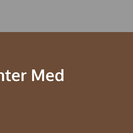
t
enter Med