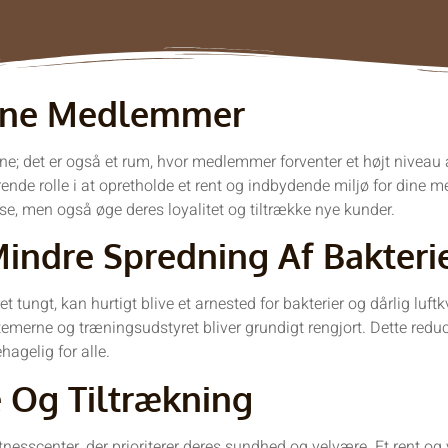
Dine Medlemmer
ræne; det er også et rum, hvor medlemmer forventer et højt niveau 
ende rolle i at opretholde et rent og indbydende miljø for dine 
e, men også øge deres loyalitet og tiltrække nye kunder.
Mindre Spredning Af Bakteri
tungt, kan hurtigt blive et arnested for bakterier og dårlig luft
temerne og træningsudstyret bliver grundigt rengjort. Dette redu
hagelig for alle.
 Og Tiltrækning
fitnesscenter, der prioriterer deres sundhed og velvære. Et rent og