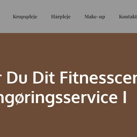
Kropspleje
Hårpleje
Make-up
Kontak
 Du Dit Fitnessc
gøringsservice I