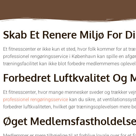
Skab Et Renere Miljø For 
Et fitnesscenter er ikke kun et sted, hvor folk kommer for at t
professionel rengøringsservice i København kan spille en afgør
træningsfacilitet kan ikke blot forbedre medlemmernes oplevels
Forbedret Luftkvalitet Og 
Et fitnesscenter, hvor mange mennesker sveder og trækker vejret 
professionel rengøringsservice
kan du sikre, at ventilationssys
forbedrer luftkvaliteten, hvilket gør træningsoplevelsen mere be
Øget Medlemsfastholdelse
Medlemmer er mere tilbøjelige til at forblive loyale over for et 