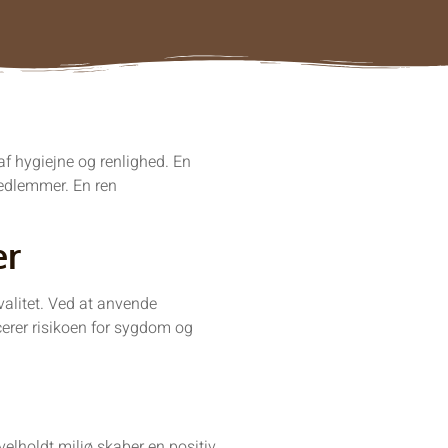
af hygiejne og renlighed. En
medlemmer. En ren
er
kvalitet. Ved at anvende
cerer risikoen for sygdom og
 velholdt miljø skaber en positiv