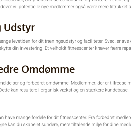
dover vil potentielle nye medlemmer også være mere tiltrukket af
 Udstyr
nge levetiden for dit træningsudstyr og faciliteter. Sved, snavs
ytte din investering. Et velholdt fitnesscenter kræver færre repar
 Bedre Omdømme
 anmeldelser og forbedret omdømme. Medlemmer, der er tilfredse 
ie. Dette kan resultere i organisk vækst og en stærkere kundebase.
n have mange fordele for dit fitnesscenter. Fra forbedret medlems
ejne kan du skabe et sundere, mere tiltalende miljø for dine medl