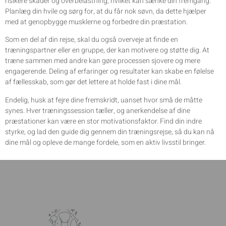
risikere skader og overbelastning, hvilket kan sænke din fremgang.
Planlæg din hvile og sørg for, at du får nok søvn, da dette hjælper
med at genopbygge musklerne og forbedre din præstation.
Som en del af din rejse, skal du også overveje at finde en
træningspartner eller en gruppe, der kan motivere og støtte dig. At
træne sammen med andre kan gøre processen sjovere og mere
engagerende. Deling af erfaringer og resultater kan skabe en følelse
af fællesskab, som gør det lettere at holde fast i dine mål.
Endelig, husk at fejre dine fremskridt, uanset hvor små de måtte
synes. Hver træningssession tæller, og anerkendelse af dine
præstationer kan være en stor motivationsfaktor. Find din indre
styrke, og lad den guide dig gennem din træningsrejse, så du kan nå
dine mål og opleve de mange fordele, som en aktiv livsstil bringer.