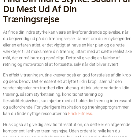
Du Mest Ud Af Din
Træningsrejse
At finde din indre styrke kan være en livsforandrende oplevelse, når
du begiver dig ud på din træningsrejse. Uanset om du er nybegynder
eller en erfaren atlet, er det vigtigt at have en klar plan og de rette
værktøjer til at maksimere din træning. Start med at sætte realistiske
mål, der er målbare og opnåelige. Dette vil give dig en følelse af
retning og motivation til at fortsætte, selv når det bliver svært.
En effektiv træningsrutine kræver også en god forståelse af din krop
og dens behov. Det er essentielt at lytte til din krop, især når den
sender signaler om træthed eller ubehag. At inkludere variation i din
træning, såsom styrketræning, konditionstræning og
fleksibilitetsøvelser, kan hjælpe med at holde din træning interessant
og udfordrende. For yderligere inspiration og træningsprogrammer
kan du finde nyttige ressourcer på
Frisk Fitness
.
Husk også at give dig selv tid til restitution, da dette er en afgørende
komponent i enhver træningsrejse. Uden ordentlig hvile kan du